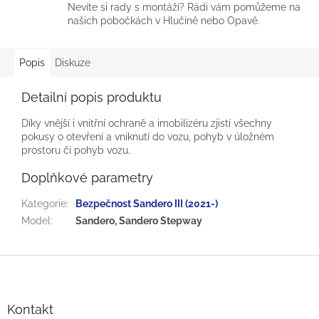
Nevíte si rady s montáží? Rádi vám pomůžeme na
našich pobočkách v Hlučíně nebo Opavě.
Popis
Diskuze
Detailní popis produktu
Díky vnější i vnitřní ochraně a imobilizéru zjistí všechny
pokusy o otevření a vniknutí do vozu, pohyb v úložném
prostoru či pohyb vozu.
Doplňkové parametry
Kategorie
:
Bezpečnost Sandero III (2021-)
Model
:
Sandero, Sandero Stepway
Z
á
p
a
Kontakt