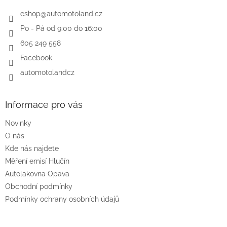
t
í
eshop
@
automotoland.cz
Po - Pá od 9:00 do 16:00
605 249 558
Facebook
automotolandcz
Informace pro vás
Novinky
O nás
Kde nás najdete
Měření emisí Hlučín
Autolakovna Opava
Obchodní podmínky
Podmínky ochrany osobních údajů