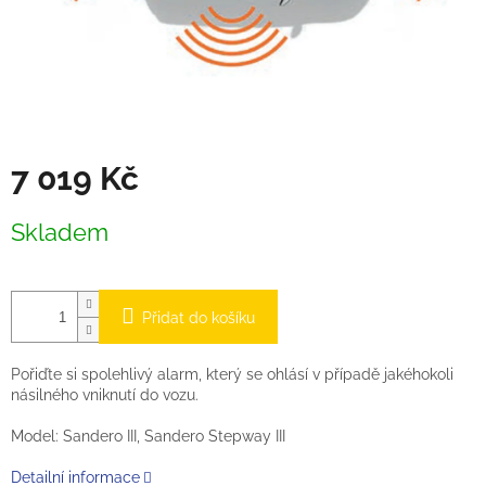
7 019 Kč
Měrná
Skladem
cena:
Přidat do košíku
Pořiďte si spolehlivý alarm, který se ohlásí v případě jakéhokoli
násilného vniknutí do vozu.
Model: Sandero III, Sandero Stepway III
Detailní informace