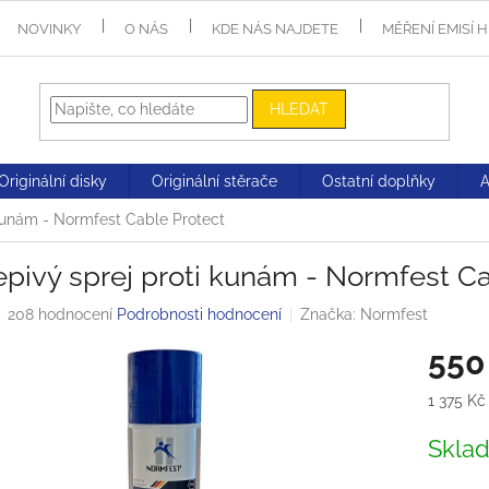
NOVINKY
O NÁS
KDE NÁS NAJDETE
MĚŘENÍ EMISÍ 
HLEDAT
Originální disky
Originální stěrače
Ostatní doplňky
 kunám - Normfest Cable Protect
pivý sprej proti kunám - Normfest Ca
Průměrné
208 hodnocení
Podrobnosti hodnocení
Značka:
Normfest
hodnocení
550
produktu
je
3,3
Měrná
1 375 Kč 
z
cena:
5
Skla
hvězdiček.