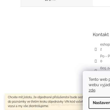
Z
á
p
a
t
Kontakt
í
eshop
z
Po - P
0
605 2
Faceb
Tento web 
autom
webu vyjadř
zde
.
Chcete mít jistotu, že objednané příslušenství bude sedět na váš vůz? Zade
do poznámky ve třetím kroku objednávky VIN kód vašeho vozu (výrobní čísl
Nastaven
Copyright 2026
eshop.automotoland.cz
. Všechna pr
vozu) a my vše zkontrolujeme.