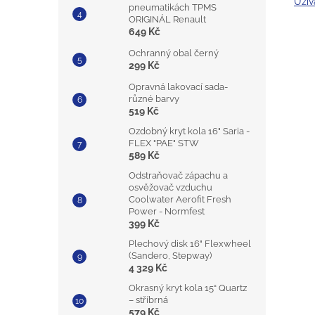
Uživ
pneumatikách TPMS
ORIGINÁL Renault
649 Kč
Ochranný obal černý
299 Kč
Opravná lakovací sada-
různé barvy
519 Kč
Ozdobný kryt kola 16" Saria -
FLEX "PAE" STW
589 Kč
Odstraňovač zápachu a
osvěžovač vzduchu
Coolwater Aerofit Fresh
Power - Normfest
399 Kč
Plechový disk 16" Flexwheel
(Sandero, Stepway)
4 329 Kč
Okrasný kryt kola 15“ Quartz
– stříbrná
579 Kč