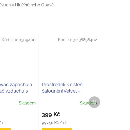
čkách v Hlučíně nebo Opavě.
Kód:
2000309400
Kód:
4034138898402
ovač zápachu a
Prostředek k čištění
ač vzduchu s
čalounění Velvet -
in Aerofit Power
Normfest
Další
Skladem
Skladem
st
produkt
399 Kč
Měrná
 1 l
997,50 Kč / 1 l
cena: