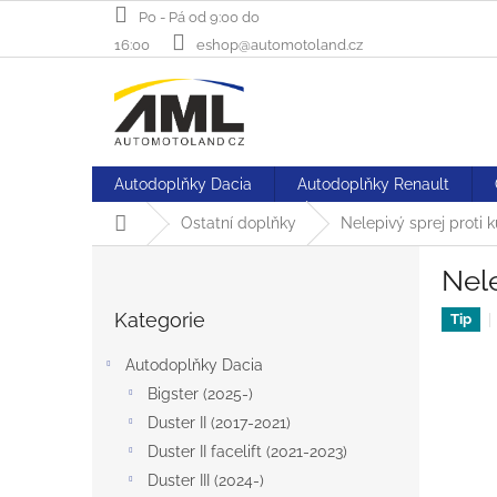
Přejít
Po - Pá od 9:00 do
na
16:00
eshop@automotoland.cz
obsah
Autodoplňky Dacia
Autodoplňky Renault
Domů
Ostatní doplňky
Nelepivý sprej proti
P
Nele
o
Přeskočit
s
Kategorie
kategorie
Tip
t
r
Autodoplňky Dacia
a
Bigster (2025-)
n
Duster II (2017-2021)
n
í
Duster II facelift (2021-2023)
p
Duster III (2024-)