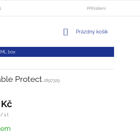
HLUČÍN
AUTOLAKOVNA OPAVA
OBCHODNÍ PODMÍNKY
Přihlášení
NÁKUPNÍ
Prázdný košík
KOŠÍK
AML box
ble Protect
2897329
 Kč
/ 1 l
dem