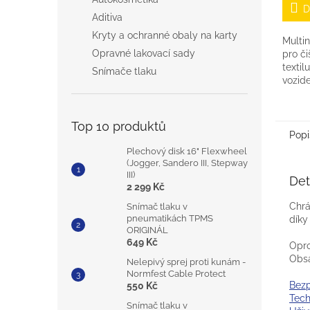
z
D
5
Aditiva
hvězdi
Kryty a ochranné obaly na karty
Multin
Opravné lakovací sady
pro či
textil
Snímače tlaku
vozid
odstr
mastno
zbytky
Top 10 produktů
Popi
Plechový disk 16" Flexwheel
(Jogger, Sandero III, Stepway
III)
Det
2 299 Kč
Chrá
Snímač tlaku v
pneumatikách TPMS
díky
ORIGINÁL
649 Kč
Opro
Obs
Nelepivý sprej proti kunám -
Normfest Cable Protect
Bezp
550 Kč
Tech
Snímač tlaku v