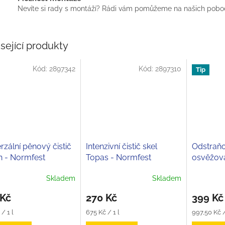
Nevíte si rady s montáží? Rádi vám pomůžeme na našich pobo
sející produkty
Kód:
2897342
Kód:
2897310
Tip
rzální pěnový čistič
Intenzivní čistič skel
Odstraň
n - Normfest
Topas - Normfest
osvěžov
vůní mal
Skladem
Skladem
- Normfe
rné
Průměrné
cení
hodnocení
 Kč
270 Kč
399 Kč
ktu
produktu
je
Měrná
Měrná
/ 1 l
675 Kč / 1 l
997,50 Kč /
5,0
cena:
cena: