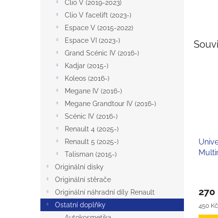
Clio V (2019-2023)
Clio V facelift (2023-)
Espace V (2015-2022)
Espace VI (2023-)
Souvi
Grand Scénic IV (2016-)
Kadjar (2015-)
Koleos (2016-)
Megane IV (2016-)
Megane Grandtour IV (2016-)
Scénic IV (2016-)
Renault 4 (2025-)
Unive
Renault 5 (2025-)
Multi
Talisman (2015-)
Originální disky
Průmě
Originální stěrače
hodno
270
Originální náhradní díly Renault
produ
je
Ostatní doplňky
Měrná
450 Kč 
5,0
cena:
Autokosmetika