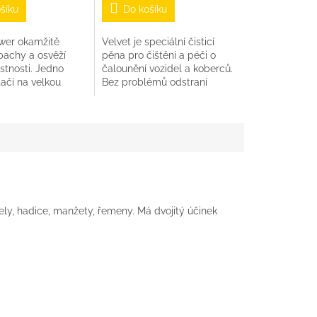
šíku
Do košíku
ower okamžitě
Velvet je speciální čisticí
pachy a osvěží
pěna pro čištění a péči o
stnosti. Jedno
čalounění vozidel a koberců.
stačí na velkou
Bez problémů odstraní
bjem: 400 mlVůně:
nečistoty, rozpustí zbytky
mastnoty, zanechá
příjemnou vůni a pracuje...
bely, hadice, manžety, řemeny. Má dvojitý účinek