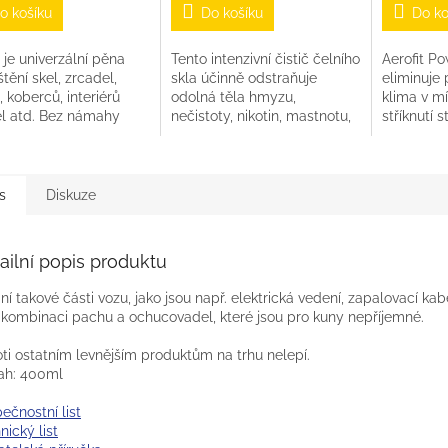
z
o košíku
Do košíku
Do ko
5
ček.
hvězdiček.
 je univerzální pěna
Tento intenzivní čistič čelního
Aerofit P
štění skel, zrcadel,
skla účinně odstraňuje
eliminuje 
u, koberců, interiérů
odolná těla hmyzu,
klima v mí
el atd. Bez námahy
nečistoty, nikotin, mastnotu,
stříknutí 
aňuje usazeniny
silikon a gumové nečistoty z
plochu. O
ty, vosk, nikotin,
oken automobilů, světlometů
Malina
 mýdla, hmyz a jiné...
(také...
s
Diskuze
ailní popis produktu
ní takové části vozu, jako jsou např. elektrická vedení, zapalovací ka
 kombinaci pachu a ochucovadel, které jsou pro kuny nepříjemné.
ti ostatním levnějším produktům na trhu nelepí.
ah: 400ml
ečnostní list
nický list