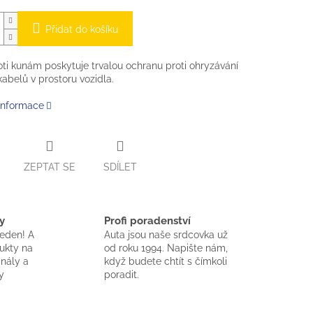
Přidat do košíku
oti kunám poskytuje trvalou ochranu proti ohryzávání
kabelů v prostoru vozidla.
 informace
ZEPTAT SE
SDÍLET
y
Profi poradenství
jeden! A
Auta jsou naše srdcovka už
dukty na
od roku 1994. Napište nám,
inály a
když budete chtít s čímkoli
y
poradit.