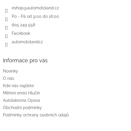
t
í
eshop
@
automotoland.cz
Po - Pá od 9:00 do 16:00
605 249 558
Facebook
automotolandcz
Informace pro vás
Novinky
O nás
Kde nás najdete
Měření emisí Hlučín
Autolakovna Opava
Obchodní podmínky
Podmínky ochrany osobních údajů