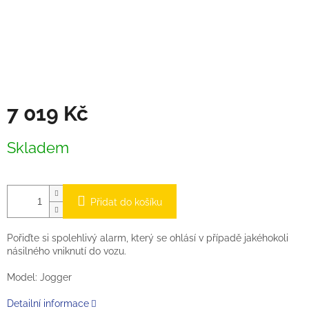
7 019 Kč
Měrná
Skladem
cena:
Přidat do košíku
Pořiďte si spolehlivý alarm, který se ohlásí v případě jakéhokoli
násilného vniknutí do vozu.
Model: Jogger
Detailní informace