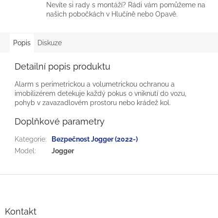
Nevíte si rady s montáží? Rádi vám pomůžeme na
našich pobočkách v Hlučíně nebo Opavě.
Popis
Diskuze
Detailní popis produktu
Alarm s perimetrickou a volumetrickou ochranou a
imobilizérem detekuje každý pokus o vniknutí do vozu,
pohyb v zavazadlovém prostoru nebo krádež kol.
Doplňkové parametry
Kategorie
:
Bezpečnost Jogger (2022-)
Model
:
Jogger
Z
á
p
a
Kontakt