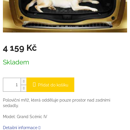
4 159 Kč
Měrná
Skladem
cena:
Přidat do košíku
Poloviční mříž, která odděluje pouze prostor nad zadními
sedadly.
Model: Grand Scénic IV
Detailní informace