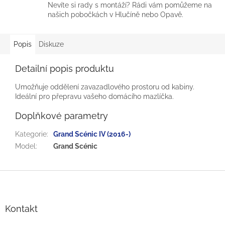
Nevíte si rady s montáží? Rádi vám pomůžeme na
našich pobočkách v Hlučíně nebo Opavě.
Popis
Diskuze
Detailní popis produktu
Umožňuje oddělení zavazadlového prostoru od kabiny.
Ideální pro přepravu vašeho domácího mazlíčka.
Doplňkové parametry
Kategorie
:
Grand Scénic IV (2016-)
Model
:
Grand Scénic
Z
á
p
a
Kontakt
t