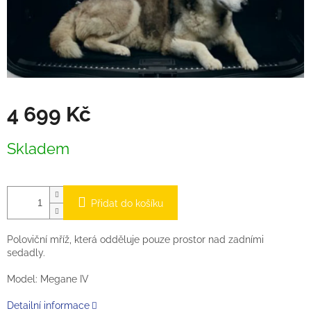
4 699 Kč
Měrná
Skladem
cena:
Přidat do košíku
Poloviční mříž, která odděluje pouze prostor nad zadními
sedadly.
Model: Megane IV
Detailní informace