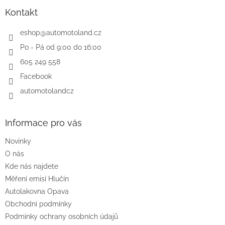
p
a
Kontakt
t
í
eshop
@
automotoland.cz
Po - Pá od 9:00 do 16:00
605 249 558
Facebook
automotolandcz
Informace pro vás
Novinky
O nás
Kde nás najdete
Měření emisí Hlučín
Autolakovna Opava
Obchodní podmínky
Podmínky ochrany osobních údajů