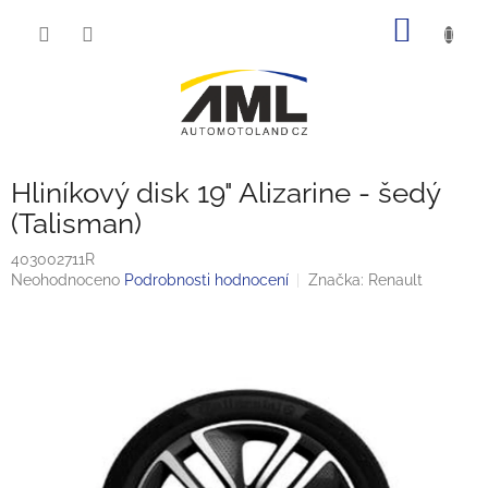
Přejít
NÁKUP
na
obsah
KOŠÍK
Hliníkový disk 19" Alizarine - šedý
(Talisman)
403002711R
Průměrné
Neohodnoceno
Podrobnosti hodnocení
Značka:
Renault
hodnocení
produktu
je
0,0
z
5
hvězdiček.