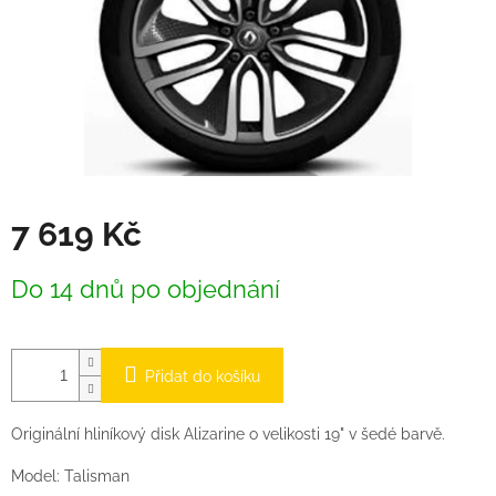
7 619 Kč
Měrná
Do 14 dnů po objednání
cena:
Přidat do košíku
Originální hliníkový disk Alizarine o velikosti 19" v šedé barvě.
Model: Talisman