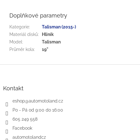
Doplňkové parametry
Kategorie
:
Talisman (2015-)
Materiál disků
:
Hliník
Model
:
Talisman
Průměr kola
:
19"
Z
á
p
a
Kontakt
t
í
eshop
@
automotoland.cz
Po - Pá od 9:00 do 16:00
605 249 558
Facebook
automotolandcz