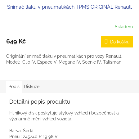
Snímač tlaku v pneumatikách TPMS ORIGINÁL Renault
Skladem
Průměrné
hodnocení
produktu
649 Kč
Do košíku
je
3,4
Originální snímač tlaku v pneumatikách pro vozy Renault.
z
Model: Clio IV, Espace V, Megane IV, Scenic IV, Talisman
5
hvězdiček.
Popis
Diskuze
Detailní popis produktu
Hliníkový disk poskytuje stylový vzhled i bezpečnost a
významně mění vzhled vozidla.
Barva: Šedá
Pneu : 245/40 R 19 98 V