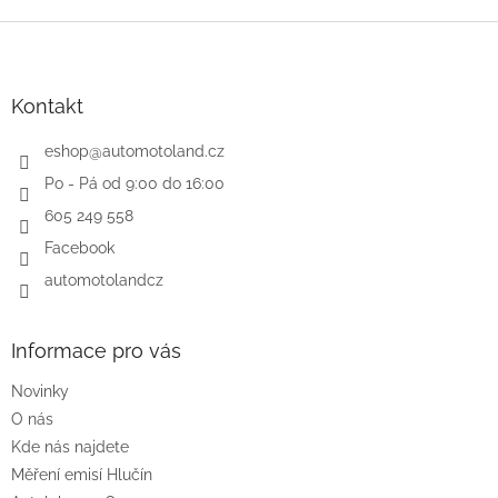
Z
á
p
a
Kontakt
t
í
eshop
@
automotoland.cz
Po - Pá od 9:00 do 16:00
605 249 558
Facebook
automotolandcz
Informace pro vás
Novinky
O nás
Kde nás najdete
Měření emisí Hlučín