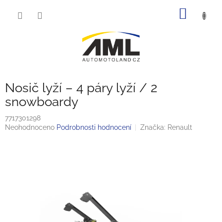
Přejít
NÁKUP
na
obsah
KOŠÍK
Nosič lyží – 4 páry lyží / 2
snowboardy
7717301298
Průměrné
Neohodnoceno
Podrobnosti hodnocení
Značka:
Renault
hodnocení
produktu
je
0,0
z
5
hvězdiček.