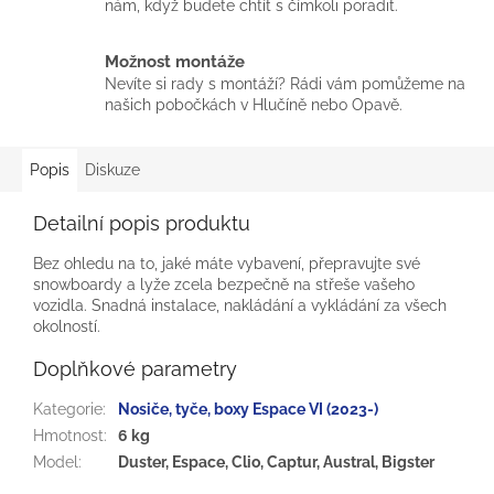
nám, když budete chtít s čímkoli poradit.
Možnost montáže
Nevíte si rady s montáží? Rádi vám pomůžeme na
našich pobočkách v Hlučíně nebo Opavě.
Popis
Diskuze
Detailní popis produktu
Bez ohledu na to, jaké máte vybavení, přepravujte své
snowboardy a lyže zcela bezpečně na střeše vašeho
vozidla. Snadná instalace, nakládání a vykládání za všech
okolností.
Doplňkové parametry
Kategorie
:
Nosiče, tyče, boxy Espace VI (2023-)
Hmotnost
:
6 kg
Model
:
Duster, Espace, Clio, Captur, Austral, Bigster