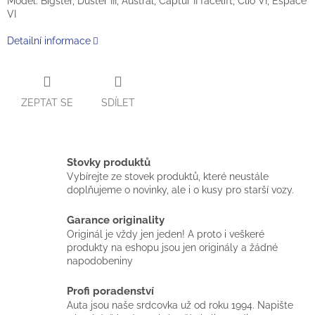
Model: Bigster, Duster III, Austral, Captur II facelift, Clio VI, Espace
VI
Detailní informace
ZEPTAT SE
SDÍLET
Stovky produktů
Vybírejte ze stovek produktů, které neustále
doplňujeme o novinky, ale i o kusy pro starší vozy.
Garance originality
Originál je vždy jen jeden! A proto i veškeré
produkty na eshopu jsou jen originály a žádné
napodobeniny
Profi poradenství
Auta jsou naše srdcovka už od roku 1994. Napište