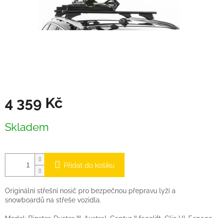
4 359 Kč
Měrná
Skladem
cena:
Přidat do košíku
Originální střešní nosič pro bezpečnou přepravu lyží a
snowboardů na střeše vozidla.