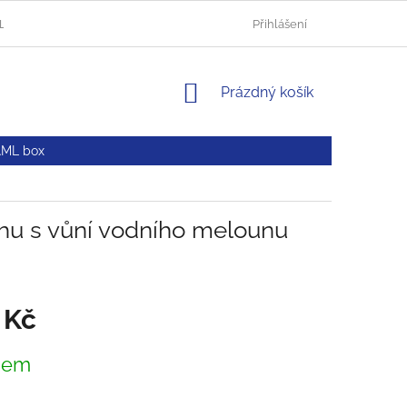
HLUČÍN
AUTOLAKOVNA OPAVA
OBCHODNÍ PODMÍNKY
Přihlášení
NÁKUPNÍ
Prázdný košík
KOŠÍK
AML box
hu s vůní vodního melounu
 Kč
dem