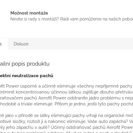
Možnost montáže
Nevíte si rady s montáží? Rádi vám pomůžeme na našich pobo
s
Diskuze
ailní popis produktu
ektní neutralizace pachů
fit Power úsporně a účinně eliminuje všechny nepříjemné pachy a
trémně koncentrovanou účinnou látkou zajišťuje dlouho přetrváva
raňovačem pachů Aerofit Power odstraníte jádro problému s nepř
hodobě a trvale eliminuje. Přitom je jedno, jestli tyto pachy pocház
ně jako v přírodě se látky eliminující pachy vrhají na organické neč
otlivé složky, rozloží ji a nakonec eliminuje. Vaše auto zapáchá? 
ily jeho zápachu v autě? Účinný odstraňovač pachů Aerofit Power 