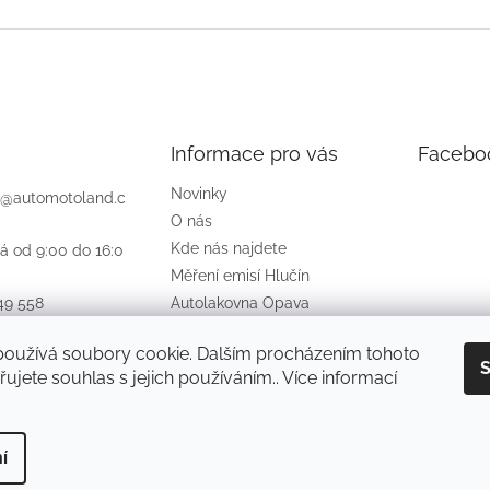
Informace pro vás
Facebo
Novinky
@
automotoland.c
O nás
Kde nás najdete
á od 9:00 do 16:0
Měření emisí Hlučín
49 558
Autolakovna Opava
Obchodní podmínky
ook
používá soubory cookie. Dalším procházením tohoto
Podmínky ochrany osobních
otolandcz
S
ujete souhlas s jejich používáním.. Více informací
údajů
jte
o
í
áva vyhrazena.
Upravit nastavení cookies