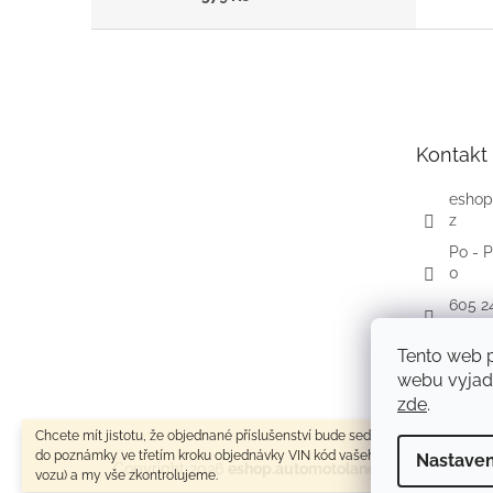
Z
á
p
a
t
Kontakt
í
eshop
z
Po - P
0
605 2
Faceb
Tento web 
autom
webu vyjadř
zde
.
Chcete mít jistotu, že objednané příslušenství bude sedět na váš vůz? Zade
do poznámky ve třetím kroku objednávky VIN kód vašeho vozu (výrobní čísl
Nastaven
Copyright 2026
eshop.automotoland.cz
. Všechna pr
vozu) a my vše zkontrolujeme.