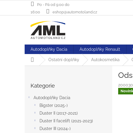
Přejít
Po - Pá od 9:00 do
na
16:00
eshop@automotoland.cz
obsah
Autodoplňky Dacia
Autodoplňky Renault
Domů
Ostatní doplňky
Autokosmetika
P
Ods
o
Přeskočit
s
Kategorie
200030
kategorie
t
Novin
r
Autodoplňky Dacia
a
Bigster (2025-)
n
Duster II (2017-2021)
n
í
Duster II facelift (2021-2023)
p
Duster III (2024-)