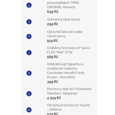
pneumatikách TPMS
ORIGINÁL Renault
649 Kč
Ochranný obal černý
299 Kč
Opravná lakovací sada-
různé barvy
519 Kč
Ozdobný kryt kola 16" Saria -
FLEX "PAE" STW
589 Kč
Odstraňovač zápachu a
osvěžovač vzduchu
Coolwater Aerofit Fresh
Power - Normfest
399 Kč
Plechový disk 16" Flexwheel
(Sandero, Stepway)
4 329 Kč
Okrasný kryt kola 15“ Quartz
– stříbrná
579 Kč