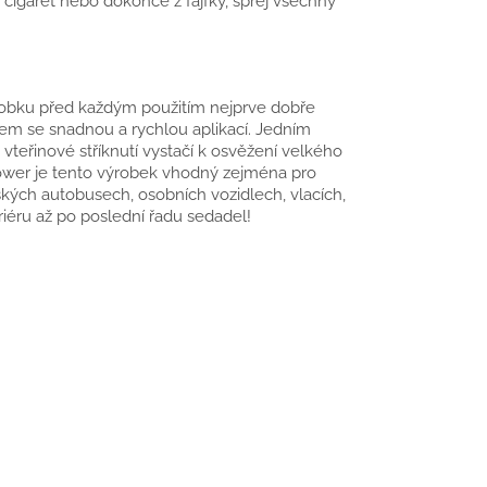
 cigaret nebo dokonce z fajfky, sprej všechny
ádobku před každým použitím nejprve dobře
em se snadnou a rychlou aplikací. Jedním
vteřinové stříknutí vystačí k osvěžení velkého
Power je tento výrobek vhodný zejména pro
ských autobusech, osobních vozidlech, vlacích,
eriéru až po poslední řadu sedadel!