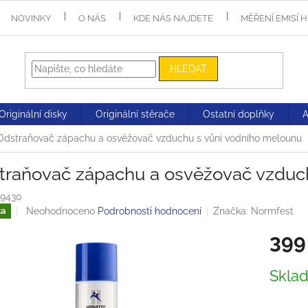
NOVINKY
O NÁS
KDE NÁS NAJDETE
MĚŘENÍ EMISÍ 
HLEDAT
Originální disky
Originální stěrače
Ostatní doplňky
Odstraňovač zápachu a osvěžovač vzduchu s vůní vodního melounu
traňovač zápachu a osvěžovač vzduc
9430
Průměrné
Neohodnoceno
Podrobnosti hodnocení
Značka:
Normfest
ka
hodnocení
399
produktu
je
0,0
Měrná
Skla
z
cena:
5
hvězdiček.