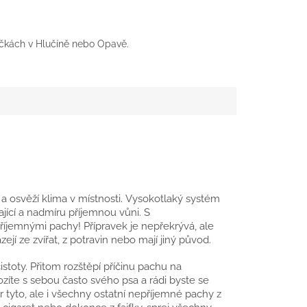
čkách v Hlučíně nebo Opavě.
 osvěží klima v místnosti. Vysokotlaký systém
jící a nadmíru příjemnou vůni. S
íjemnými pachy! Přípravek je nepřekrývá, ale
ejí ze zvířat, z potravin nebo mají jiný původ.
istoty. Přitom rozštěpí příčinu pachu na
Vozíte s sebou často svého psa a rádi byste se
tyto, ale i všechny ostatní nepříjemné pachy z