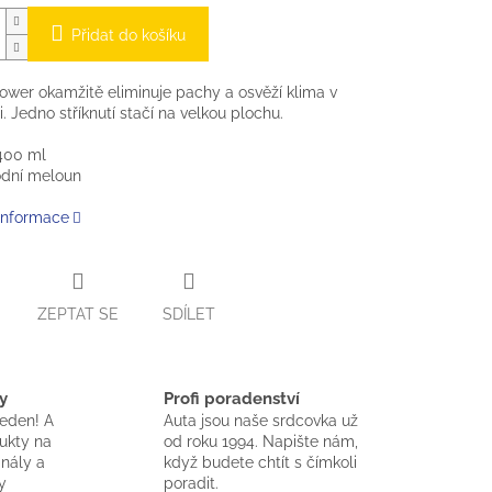
Přidat do košíku
Power okamžitě eliminuje pachy a osvěží klima v
i. Jedno stříknutí stačí na velkou plochu.
400 ml
odní meloun
 informace
ZEPTAT SE
SDÍLET
y
Profi poradenství
jeden! A
Auta jsou naše srdcovka už
dukty na
od roku 1994. Napište nám,
inály a
když budete chtít s čímkoli
y
poradit.