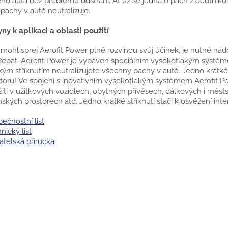
ho auta bez problémů odstraní. Ať už se jedná o pach z doutníků,
 pachy v autě neutralizuje.
ny k aplikaci a oblasti použití
mohl sprej Aerofit Power plně rozvinou svůj účinek, je nutné n
řepat. Aerofit Power je vybaven speciálním vysokotlakým systém
kým stříknutím neutralizujete všechny pachy v autě. Jedno krátké 
toru! Ve spojení s inovativním vysokotlakým systémem Aerofit 
ití v užitkových vozidlech, obytných přívěsech, dálkových i měst
nských prostorech atd. Jedno krátké stříknutí stačí k osvěžení int
ečnostní list
nický list
atelská příručka