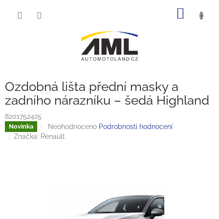
Přejít
NÁKUP
na
obsah
KOŠÍK
Ozdobná lišta přední masky a
zadního nárazníku – šedá Highland
8201752425
Průměrné
Neohodnoceno
Podrobnosti hodnocení
Novinka
hodnocení
Značka:
Renault
produktu
je
0,0
z
5
hvězdiček.