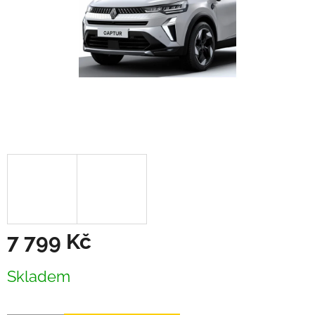
7 799 Kč
Měrná
Skladem
cena: