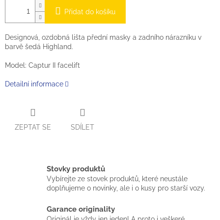
Přidat do košíku
Designová, ozdobná lišta přední masky a zadního nárazníku v
barvě
šedá Highland.
Model: Captur II facelift
Detailní informace
ZEPTAT SE
SDÍLET
Stovky produktů
Vybírejte ze stovek produktů, které neustále
doplňujeme o novinky, ale i o kusy pro starší vozy.
Garance originality
Originál je vždy jen jeden! A proto i veškeré