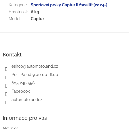
Kategorie
:
Sportovní prvky Captur II facelift (2024-)
Hmotnost
:
6 kg
Model
:
Captur
Z
á
p
a
Kontakt
t
í
eshop
@
automotoland.cz
Po - Pá od 9:00 do 16:00
605 249 558
Facebook
automotolandcz
Informace pro vás
Novinky