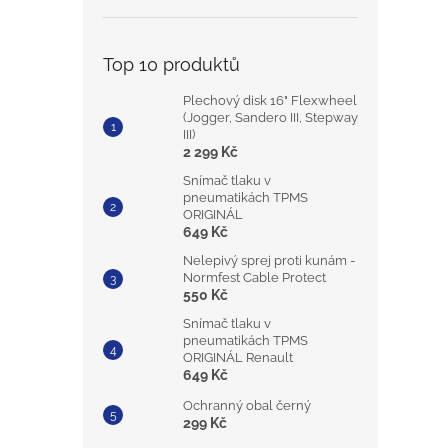
Top 10 produktů
Plechový disk 16" Flexwheel
(Jogger, Sandero III, Stepway
III)
2 299 Kč
Snímač tlaku v
pneumatikách TPMS
ORIGINÁL
649 Kč
Nelepivý sprej proti kunám -
Normfest Cable Protect
550 Kč
Snímač tlaku v
pneumatikách TPMS
ORIGINÁL Renault
649 Kč
Ochranný obal černý
299 Kč