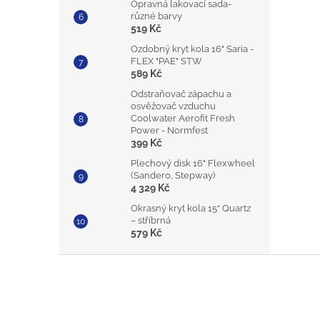
Opravná lakovací sada-
různé barvy
519 Kč
Ozdobný kryt kola 16" Saria -
FLEX "PAE" STW
589 Kč
Odstraňovač zápachu a
osvěžovač vzduchu
Coolwater Aerofit Fresh
Power - Normfest
399 Kč
Plechový disk 16" Flexwheel
(Sandero, Stepway)
4 329 Kč
Okrasný kryt kola 15“ Quartz
– stříbrná
579 Kč
Z
á
p
a