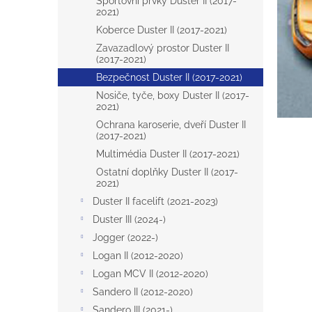
a
Sportovní prvky Duster II (2017-
2021)
n
Koberce Duster II (2017-2021)
e
l
Zavazadlový prostor Duster II
(2017-2021)
Bezpečnost Duster II (2017-2021)
Nosiče, tyče, boxy Duster II (2017-
2021)
Ochrana karoserie, dveří Duster II
(2017-2021)
Multimédia Duster II (2017-2021)
Ostatní doplňky Duster II (2017-
2021)
Duster II facelift (2021-2023)
Duster III (2024-)
Jogger (2022-)
Logan II (2012-2020)
Logan MCV II (2012-2020)
Sandero II (2012-2020)
Sandero III (2021-)