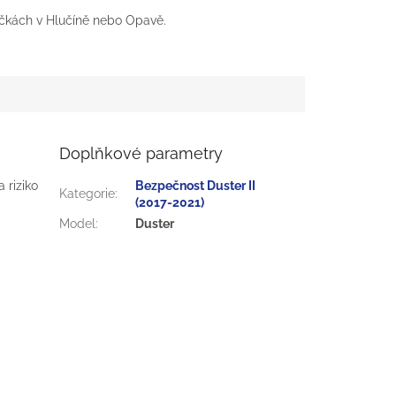
čkách v Hlučíně nebo Opavě.
Doplňkové parametry
 riziko
Bezpečnost Duster II
Kategorie
:
(2017-2021)
Model
:
Duster