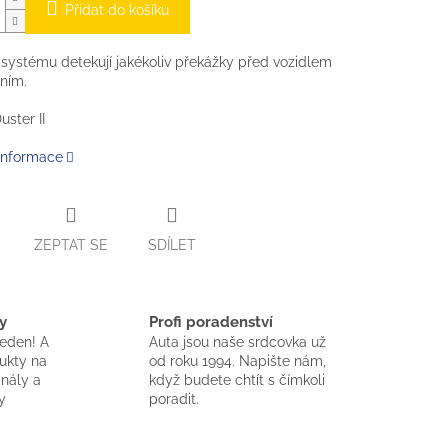
Přidat do košíku
systému detekují jakékoliv překážky před vozidlem
ním.
uster II
 informace
ZEPTAT SE
SDÍLET
y
Profi poradenství
jeden! A
Auta jsou naše srdcovka už
dukty na
od roku 1994. Napište nám,
inály a
když budete chtít s čímkoli
y
poradit.