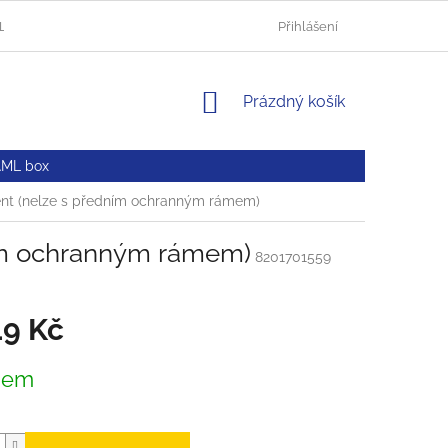
HLUČÍN
AUTOLAKOVNA OPAVA
OBCHODNÍ PODMÍNKY
Přihlášení
NÁKUPNÍ
Prázdný košík
KOŠÍK
AML box
tent (nelze s předním ochranným rámem)
ním ochranným rámem)
8201701559
49 Kč
dem