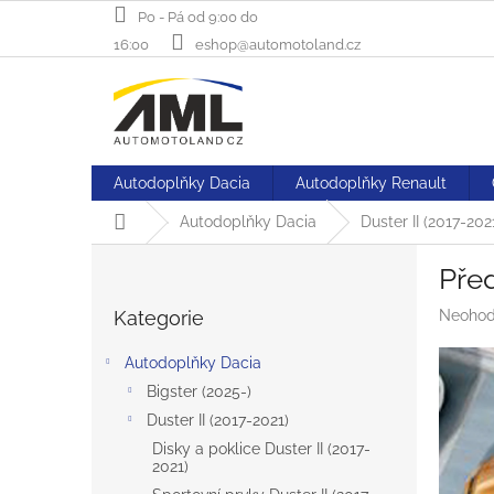
Přejít
Po - Pá od 9:00 do
na
16:00
eshop@automotoland.cz
obsah
Autodoplňky Dacia
Autodoplňky Renault
Domů
Autodoplňky Dacia
Duster II (2017-202
P
Pře
o
Přeskočit
s
Průměr
Kategorie
Neohod
kategorie
t
hodnoc
r
produk
Autodoplňky Dacia
a
je
Bigster (2025-)
n
0,0
z
Duster II (2017-2021)
n
5
í
Disky a poklice Duster II (2017-
hvězdič
2021)
p