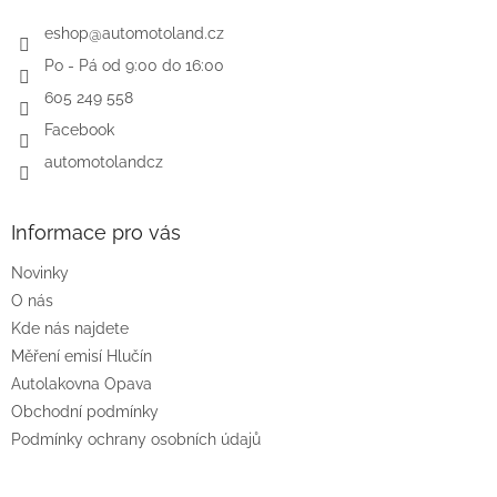
t
í
eshop
@
automotoland.cz
Po - Pá od 9:00 do 16:00
605 249 558
Facebook
automotolandcz
Informace pro vás
Novinky
O nás
Kde nás najdete
Měření emisí Hlučín
Autolakovna Opava
Obchodní podmínky
Podmínky ochrany osobních údajů