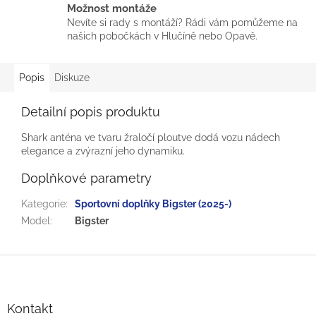
Možnost montáže
Nevíte si rady s montáží? Rádi vám pomůžeme na
našich pobočkách v Hlučíně nebo Opavě.
Popis
Diskuze
Detailní popis produktu
Shark anténa ve tvaru žraločí ploutve dodá vozu nádech
elegance a zvýrazní jeho dynamiku.
Doplňkové parametry
Kategorie
:
Sportovní doplňky Bigster (2025-)
Model
:
Bigster
Z
á
p
a
Kontakt