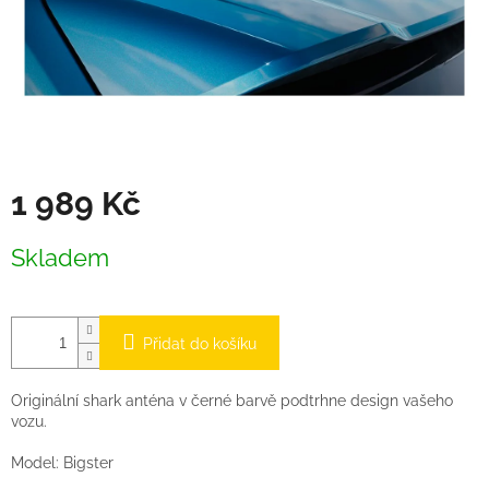
1 989 Kč
Měrná
Skladem
cena:
Přidat do košíku
Originální shark anténa v černé barvě podtrhne design vašeho
vozu.
Model: Bigster