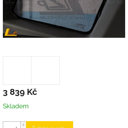
3 839 Kč
Měrná
Skladem
cena: