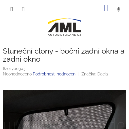
Přejít
NÁKUP
na
obsah
KOŠÍK
Sluneční clony - boční zadní okna a
zadní okno
8201700303
Průměrné
Neohodnoceno
Podrobnosti hodnocení
Značka:
Dacia
hodnocení
produktu
je
0,0
z
5
hvězdiček.