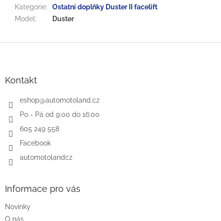
Kategorie
:
Ostatní doplňky Duster II facelift
Model
:
Duster
Z
á
p
a
Kontakt
t
í
eshop
@
automotoland.cz
Po - Pá od 9:00 do 16:00
605 249 558
Facebook
automotolandcz
Informace pro vás
Novinky
O nás