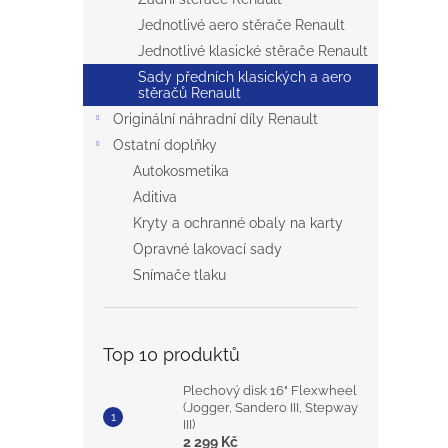
Jednotlivé aero stěrače Renault
Jednotlivé klasické stěrače Renault
Sady předních klasických a aero
stěračů Renault
Originální náhradní díly Renault
Ostatní doplňky
Autokosmetika
Aditiva
Kryty a ochranné obaly na karty
Opravné lakovací sady
Snímače tlaku
Top 10 produktů
Plechový disk 16" Flexwheel
(Jogger, Sandero III, Stepway
III)
2 299 Kč