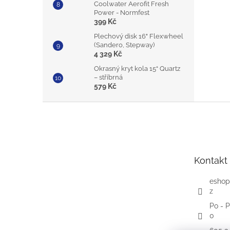
Coolwater Aerofit Fresh
Power - Normfest
399 Kč
Plechový disk 16" Flexwheel
(Sandero, Stepway)
4 329 Kč
Okrasný kryt kola 15“ Quartz
– stříbrná
579 Kč
Z
á
p
a
t
Kontakt
í
eshop
z
Po - P
0