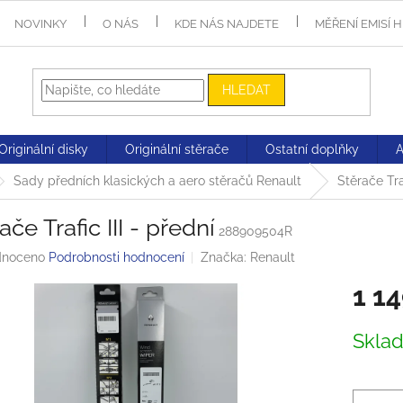
NOVINKY
O NÁS
KDE NÁS NAJDETE
MĚŘENÍ EMISÍ 
HLEDAT
Originální disky
Originální stěrače
Ostatní doplňky
Sady předních klasických a aero stěračů Renault
Stěrače Traf
ače Trafic III - přední
288909504R
né
noceno
Podrobnosti hodnocení
Značka:
Renault
ení
1 1
tu
Měrná
Skla
cena:
ek.