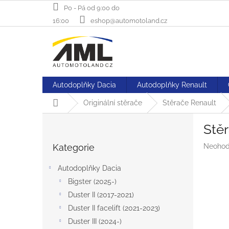
Přejít
Po - Pá od 9:00 do
na
16:00
eshop@automotoland.cz
obsah
Autodoplňky Dacia
Autodoplňky Renault
Domů
Originální stěrače
Stěrače Renault
P
Stěr
o
Přeskočit
s
Průměr
Kategorie
Neohod
kategorie
t
hodnoc
r
produk
Autodoplňky Dacia
a
je
Bigster (2025-)
n
0,0
z
Duster II (2017-2021)
n
5
í
Duster II facelift (2021-2023)
hvězdič
p
Duster III (2024-)