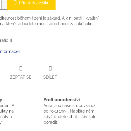
Přidat do košíku
itelnost během řízení je základ. A k ní patří i kvalitní
 na které se budete moci spolehnout za jakéhokoli
afic III
 informace
ZEPTAT SE
SDÍLET
y
Profi poradenství
jeden! A
Auta jsou naše srdcovka už
dukty na
od roku 1994. Napište nám,
inály a
když budete chtít s čímkoli
y
poradit.