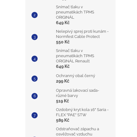
Snímač tlaku v
pneumatikách TPMS
ORIGINÁL
649 Kč
Nelepivý sprej proti kunám -
Normfest Cable Protect
550 Kč
Snímač tlaku v
pneumatikách TPMS
ORIGINÁL Renault
649 Kč
Ochranný obal černý
299 Kč
Opravná lakovací sada-
různé barvy
519 Kč
Ozdobný kryt kola 16" Saria -
FLEX "PAE" STW
589 Kč
Odstraňovač zápachu a
osvěžovač vzduchu