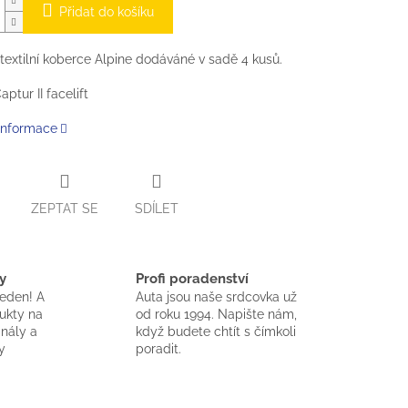
Přidat do košíku
 textilní koberce Alpine dodáváné v sadě 4 kusů.
ptur II facelift
 informace
ZEPTAT SE
SDÍLET
y
Profi poradenství
jeden! A
Auta jsou naše srdcovka už
dukty na
od roku 1994. Napište nám,
inály a
když budete chtít s čímkoli
y
poradit.