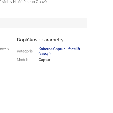
čkách v Hlučíně nebo Opavě.
Doplňkové parametry
lové a
Koberce Captur II facelift
Kategorie
:
(2024-)
Model
:
Captur