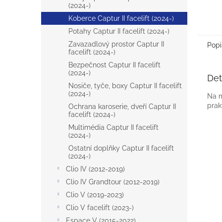
(2024-)
Koberce Captur II facelift (2024-)
Potahy Captur II facelift (2024-)
Zavazadlový prostor Captur II
Popi
facelift (2024-)
Bezpečnost Captur II facelift
(2024-)
Det
Nosiče, tyče, boxy Captur II facelift
(2024-)
Na m
prak
Ochrana karoserie, dveří Captur II
facelift (2024-)
Multimédia Captur II facelift
(2024-)
Ostatní doplňky Captur II facelift
(2024-)
Clio IV (2012-2019)
Clio IV Grandtour (2012-2019)
Clio V (2019-2023)
Clio V facelift (2023-)
Espace V (2015-2022)