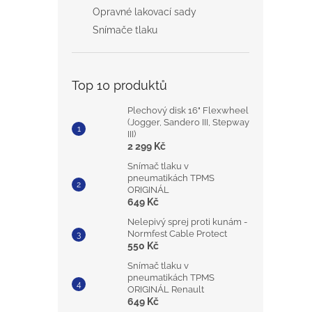
Opravné lakovací sady
Snímače tlaku
Top 10 produktů
Plechový disk 16" Flexwheel
(Jogger, Sandero III, Stepway
III)
2 299 Kč
Snímač tlaku v
pneumatikách TPMS
ORIGINÁL
649 Kč
Nelepivý sprej proti kunám -
Normfest Cable Protect
550 Kč
Snímač tlaku v
pneumatikách TPMS
ORIGINÁL Renault
649 Kč