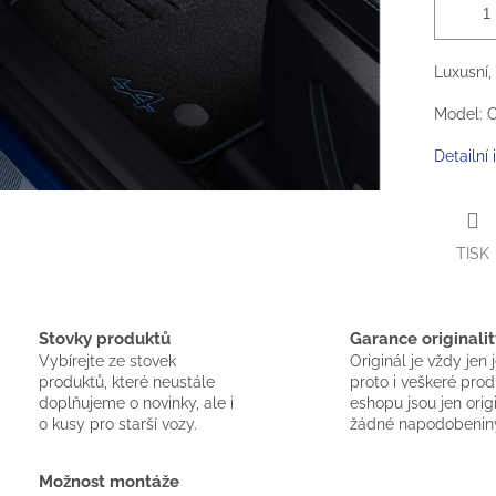
Luxusní,
Model: Ca
Detailní
TISK
Stovky produktů
Garance originalit
Vybírejte ze stovek
Originál je vždy jen 
produktů, které neustále
proto i veškeré pro
doplňujeme o novinky, ale i
eshopu jsou jen orig
o kusy pro starší vozy.
žádné napodobenin
Možnost montáže