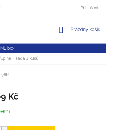
HLUČÍN
AUTOLAKOVNA OPAVA
OBCHODNÍ PODMÍNKY
Přihlášení
NÁKUPNÍ
Prázdný košík
KOŠÍK
AML box
 Alpine – sada 4 kusů
078R
09 Kč
dem