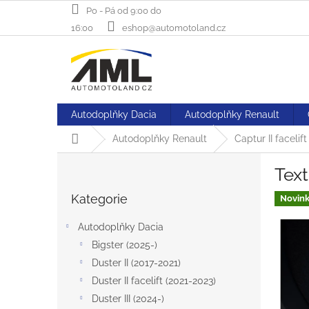
Přejít
Po - Pá od 9:00 do
na
16:00
eshop@automotoland.cz
obsah
Autodoplňky Dacia
Autodoplňky Renault
Domů
Autodoplňky Renault
Captur II facelift
P
Text
o
Přeskočit
s
Kategorie
kategorie
Novin
t
r
Autodoplňky Dacia
a
Bigster (2025-)
n
Duster II (2017-2021)
n
í
Duster II facelift (2021-2023)
p
Duster III (2024-)