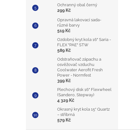
Ochranný obal černý
299 Kč
Opravná lakovací sada-
různé barvy
519 Kč
Ozdobný kryt kola 16" Saria -
FLEX "PAE" STW
589 Kč
Odstraňovač zápachu a
osvěžovač vzduchu
Coolwater Aerofit Fresh
Power - Normfest
399 Kč
Plechový disk 16" Flexwheel
(Sandero, Stepway)
4 329 Kč
Okrasný kryt kola 15“ Quartz
– stříbrná
579 Kč
Z
á