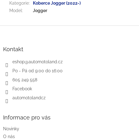
Kategorie
:
Koberce Jogger (2022-)
Model
:
Jogger
Z
á
p
a
Kontakt
t
í
eshop
@
automotoland.cz
Po - Pá od 9:00 do 16:00
605 249 558
Facebook
automotolandcz
Informace pro vás
Novinky
O nás