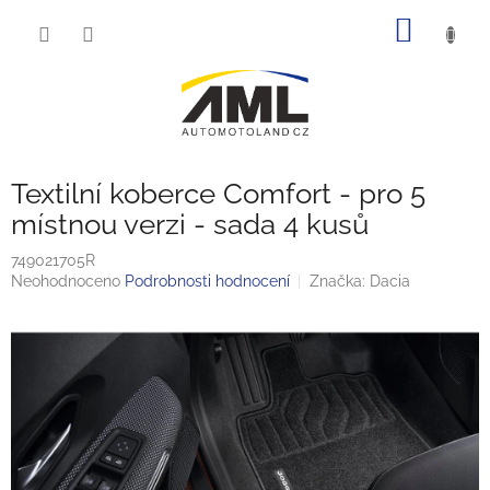
Přejít
NÁKUP
na
obsah
KOŠÍK
Textilní koberce Comfort - pro 5
místnou verzi - sada 4 kusů
749021705R
Průměrné
Neohodnoceno
Podrobnosti hodnocení
Značka:
Dacia
hodnocení
produktu
je
0,0
z
5
hvězdiček.