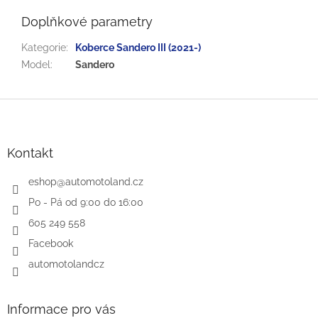
Doplňkové parametry
Kategorie
:
Koberce Sandero III (2021-)
Model
:
Sandero
Z
á
p
a
Kontakt
t
í
eshop
@
automotoland.cz
Po - Pá od 9:00 do 16:00
605 249 558
Facebook
automotolandcz
Informace pro vás