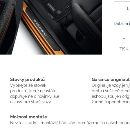
Detailní
TISK
Stovky produktů
Garance originalit
Vybírejte ze stovek
Originál je vždy jen 
produktů, které neustále
proto i veškeré pro
doplňujeme o novinky, ale i
eshopu jsou jen orig
o kusy pro starší vozy.
žádné napodobenin
Možnost montáže
Nevíte si rady s montáží? Rádi vám pomůžeme na našich pobo