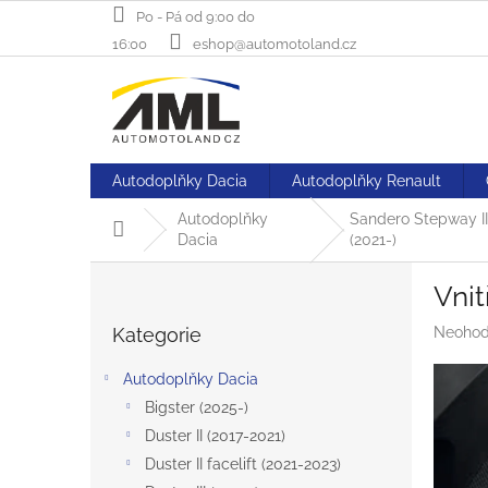
Přejít
Po - Pá od 9:00 do
na
16:00
eshop@automotoland.cz
obsah
Autodoplňky Dacia
Autodoplňky Renault
Autodoplňky
Sandero Stepway II
Domů
Dacia
(2021-)
P
Vni
o
Přeskočit
s
Průměr
Kategorie
Neohod
kategorie
t
hodnoc
r
produk
Autodoplňky Dacia
a
je
Bigster (2025-)
n
0,0
z
Duster II (2017-2021)
n
5
í
Duster II facelift (2021-2023)
hvězdič