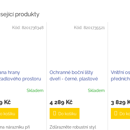
sející produkty
Kód:
8201736348
Kód:
8201735521
ana hrany
Ochranné boční lišty
Vnitřní o
zadlového prostoru
dveří - černé, plastové
předních
nápise
Skladem
Skladem
9 Kč
4 289 Kč
3 829 
o košíku
Do košíku
Do ko
na nárazníku při
Zdůrazněte robustní styl