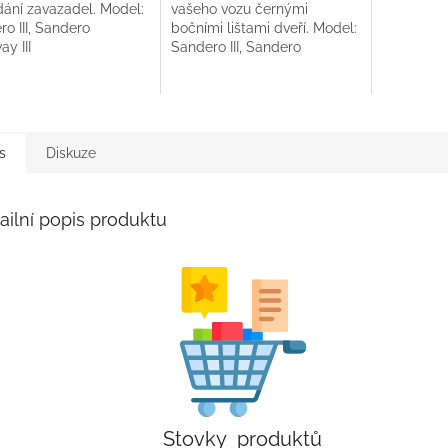
dání zavazadel. Model:
vašeho vozu černými
o III, Sandero
bočními lištami dveří. Model:
y III
Sandero III, Sandero
Stepway III
s
Diskuze
ailní popis produktu
Stovky produktů