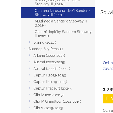
Nosiče, tyče, boxy Sandero
Stepway III (2021-)
Ochrana karoserie, dveří Sandero
Souvi
Stepway III (2021-)
Multimédia Sandero Stepway III
(2021-)
Ostatní doplňky Sandero Stepway
III (2021-)
Spring (2021-)
Autodoplňky Renault
Arkana (2020-2023)
Austral (2022-2025)
Ochr
zava
Austral facelift (2025-)
Captur I (2013-2019)
Captur II (2019-2023)
1 73
Captur II facelift (2024-)
Clio IV (2012-2019)
D
Clio IV Grandtour (2012-2019)
Clio V (2019-2023)
Ochra