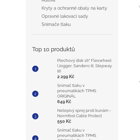
Aditiva
Kryty a ochranné obaly na karty
Opravné lakovací sady
Snímače tlaku
Top 10 produktů
Plechový disk 16" Flexwheel
(Jogger, Sandero III, Stepway
III)
2 299 Kč
Snímač tlaku v
pneumatikách TPMS
ORIGINÁL
649 Kč
Nelepivý sprej proti kunám -
Normfest Cable Protect
550 Kč
Snímač tlaku v
pneumatikách TPMS