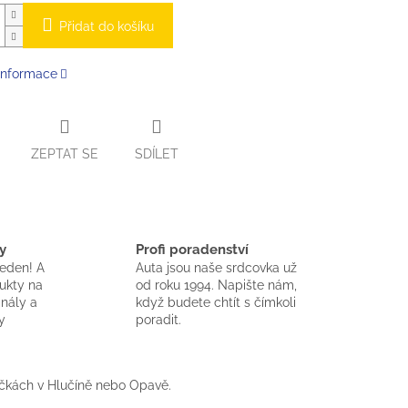
Přidat do košíku
 informace
ZEPTAT SE
SDÍLET
y
Profi poradenství
jeden! A
Auta jsou naše srdcovka už
dukty na
od roku 1994. Napište nám,
inály a
když budete chtít s čímkoli
y
poradit.
čkách v Hlučíně nebo Opavě.