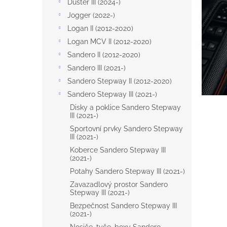
p
Duster III (2024-)
a
Jogger (2022-)
n
Logan II (2012-2020)
e
Logan MCV II (2012-2020)
l
Sandero II (2012-2020)
Sandero III (2021-)
Sandero Stepway II (2012-2020)
Sandero Stepway III (2021-)
Disky a poklice Sandero Stepway
III (2021-)
Sportovní prvky Sandero Stepway
III (2021-)
Koberce Sandero Stepway III
(2021-)
Potahy Sandero Stepway III (2021-)
Zavazadlový prostor Sandero
Stepway III (2021-)
Bezpečnost Sandero Stepway III
(2021-)