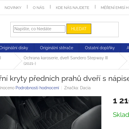
NOVINKY
O NÁS
KDE NÁS NAJDETE
MĚŘENÍ EMISÍ 
HLEDAT
Originální disky
Originální stěrače
Ostatní doplňky
I
Ochrana karoserie, dveří Sandero Stepway III
(2021-)
třní kryty předních prahů dveří s ná
né
noceno
Podrobnosti hodnocení
Značka:
Dacia
ení
1 2
tu
Měrná
Skla
cena:
ek.