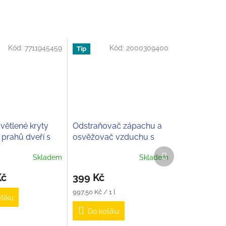
Kód:
7711945459
Kód:
2000309400
Tip
světlené kryty
Odstraňovač zápachu a
 prahů dveří s
osvěžovač vzduchu s
m STEPWAY
vůní malin Aerofit Power
Další
Skladem
Skladem
- Normfest
produkt
Kč
399 Kč
Měrná
997,50 Kč / 1 l
šíku
cena:
Do košíku