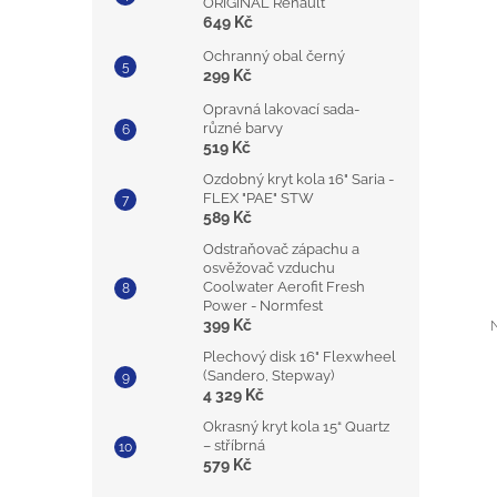
ORIGINÁL Renault
649 Kč
Ochranný obal černý
299 Kč
Opravná lakovací sada-
různé barvy
519 Kč
Ozdobný kryt kola 16" Saria -
FLEX "PAE" STW
589 Kč
Odstraňovač zápachu a
osvěžovač vzduchu
Coolwater Aerofit Fresh
Power - Normfest
399 Kč
Plechový disk 16" Flexwheel
(Sandero, Stepway)
4 329 Kč
Okrasný kryt kola 15“ Quartz
– stříbrná
579 Kč