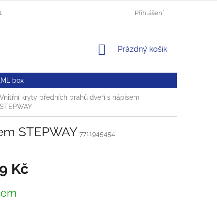
HLUČÍN
AUTOLAKOVNA OPAVA
OBCHODNÍ PODMÍNKY
Přihlášení
NÁKUPNÍ
Prázdný košík
KOŠÍK
AML box
Vnitřní kryty předních prahů dveří s nápisem
STEPWAY
pisem STEPWAY
7711945454
19 Kč
dem