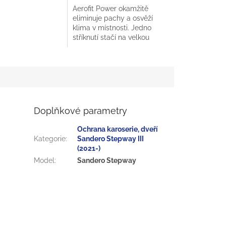
Aerofit Power okamžitě
eliminuje pachy a osvěží
klima v místnosti. Jedno
stříknutí stačí na velkou
plochu. Objem: 400 mlVůně:
Malina
Doplňkové parametry
Ochrana karoserie, dveří
Kategorie
:
Sandero Stepway III
(2021-)
Model
:
Sandero Stepway