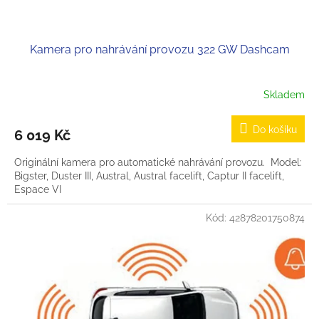
ů
Kamera pro nahrávání provozu 322 GW Dashcam
Skladem
Do košíku
6 019 Kč
Originální kamera pro automatické nahrávání provozu. Model:
Bigster, Duster III, Austral, Austral facelift, Captur II facelift,
Espace VI
Kód:
42878201750874