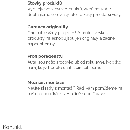
l
Stovky produktů
á
Vybírejte ze stovek produktů, které neustále
d
doplňujeme o novinky, ale i o kusy pro starší vozy.
a
c
Garance originality
í
p
Originál je vždy jen jeden! A proto i veškeré
r
produkty na eshopu jsou jen originály a žádné
v
napodobeniny
k
y
Profi poradenství
v
Auta jsou naše srdcovka už od roku 1994. Napište
ý
nám, když budete chtít s čímkoli poradit.
p
i
Možnost montáže
s
u
Nevíte si rady s montáží? Rádi vám pomůžeme na
našich pobočkách v Hlučíně nebo Opavě.
Z
á
p
a
Kontakt