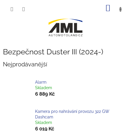
Přejít
NÁKUP
na
obsah
KOŠÍK
Bezpečnost Duster III (2024-)
Nejprodávanější
Alarm
Skladem
6 889 Kč
Kamera pro nahrávání provozu 322 GW
Dashcam
Skladem
6 019 Kč