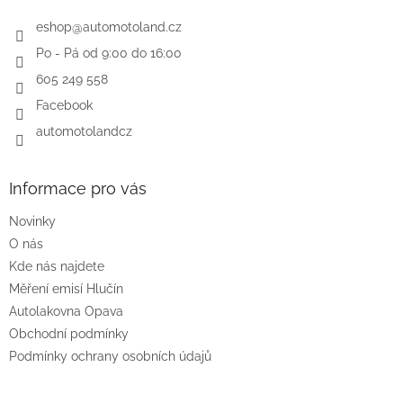
t
í
eshop
@
automotoland.cz
Po - Pá od 9:00 do 16:00
605 249 558
Facebook
automotolandcz
Informace pro vás
Novinky
O nás
Kde nás najdete
Měření emisí Hlučín
Autolakovna Opava
Obchodní podmínky
Podmínky ochrany osobních údajů