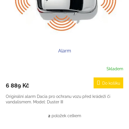
Alarm
Skladem
Do košíku
6 889 Kč
Originální alarm Dacia pro ochranu vozu před krádeží či
vandalismem. Model: Duster III
2
položek celkem
O
v