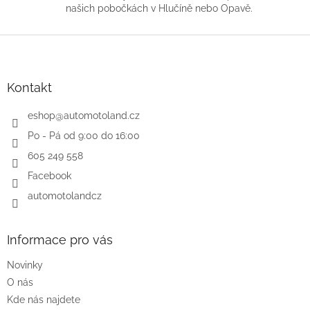
našich pobočkách v Hlučíně nebo Opavě.
Z
á
p
a
Kontakt
t
í
eshop
@
automotoland.cz
Po - Pá od 9:00 do 16:00
605 249 558
Facebook
automotolandcz
Informace pro vás
Novinky
O nás
Kde nás najdete