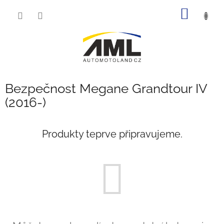
Přejít
NÁKUP
na
obsah
KOŠÍK
Bezpečnost Megane Grandtour IV
(2016-)
Produkty teprve připravujeme.