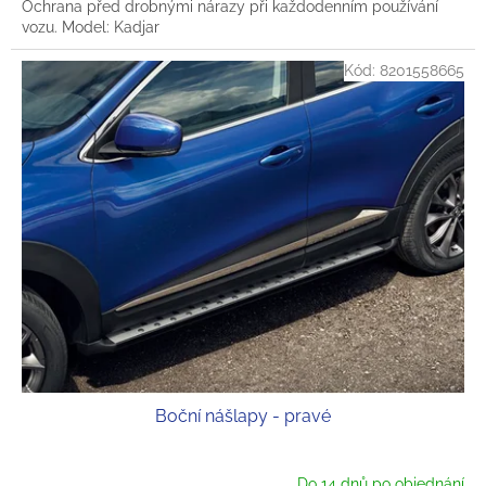
Ochrana před drobnými nárazy při každodenním používání
vozu. Model: Kadjar
Kód:
8201558665
Boční nášlapy - pravé
Do 14 dnů po objednání