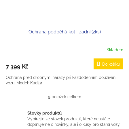
Ochrana podběhů kol - zadní (2ks)
Skladem
Do košíku
7 399 Kč
Ochrana před drobnými nárazy při každodenním používání
vozu. Model: Kadjar
5
položek celkem
O
v
l
Stovky produktů
á
Vybírejte ze stovek produktů, které neustále
d
doplňujeme o novinky, ale i o kusy pro starší vozy.
a