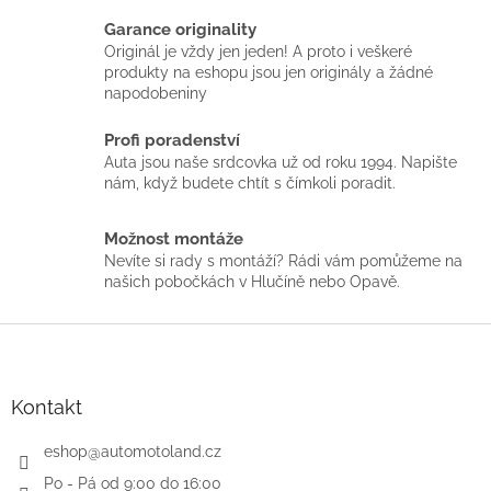
c
Garance originality
í
p
Originál je vždy jen jeden! A proto i veškeré
r
produkty na eshopu jsou jen originály a žádné
v
napodobeniny
k
y
Profi poradenství
v
Auta jsou naše srdcovka už od roku 1994. Napište
ý
nám, když budete chtít s čímkoli poradit.
p
i
Možnost montáže
s
u
Nevíte si rady s montáží? Rádi vám pomůžeme na
našich pobočkách v Hlučíně nebo Opavě.
Z
á
p
a
Kontakt
t
í
eshop
@
automotoland.cz
Po - Pá od 9:00 do 16:00