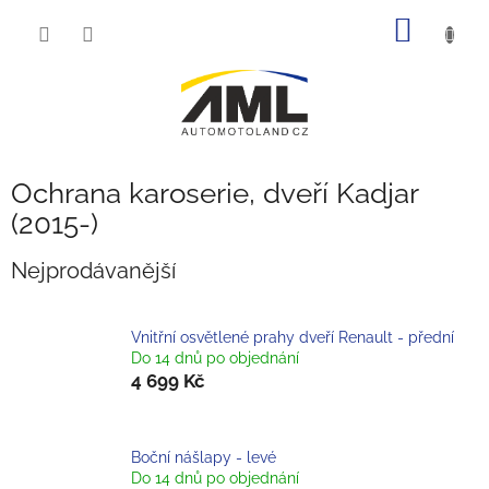
Přejít
NÁKUP
na
obsah
KOŠÍK
Ochrana karoserie, dveří Kadjar
(2015-)
Nejprodávanější
Vnitřní osvětlené prahy dveří Renault - přední
Do 14 dnů po objednání
4 699 Kč
Boční nášlapy - levé
Do 14 dnů po objednání