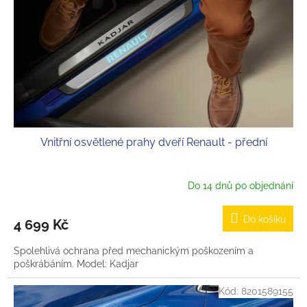
t
r
ů
o
d
u
k
t
ů
Vnitřní osvětlené prahy dveří Renault - přední
Do 14 dnů po objednání
Do košíku
4 699 Kč
Spolehlivá ochrana před mechanickým poškozením a
poškrábáním. Model: Kadjar
Kód:
8201589155