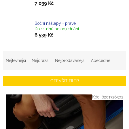
7 039 Kč
Boční nášlapy - pravé
Do 14 dnů po objednání
6 539 Kč
Ř
a
Nejlevnější
Nejdražší
Nejprodávanější
Abecedně
z
e
n
OTEVŘÍT FILTR
í
p
V
r
Kód:
8201726302
ý
o
p
d
i
u
s
k
p