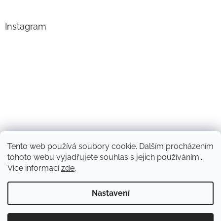
Instagram
Tento web používá soubory cookie. Dalším procházením
Sledovat na Instagramu
tohoto webu vyjadřujete souhlas s jejich používáním..
Více informací
zde
.
Vytvořil Shoptet
Nastavení
Chcete mít jistotu, že objednané příslušenství bude sedět na váš
Copyright 2026
eshop.automotoland.cz
. Všechna práva