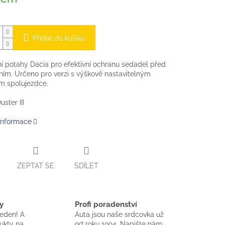
Přidat do košíku
ní potahy Dacia pro efektivní ochranu sedadel před
ním. Určeno pro verzi s výškově nastavitelným
m spolujezdce.
ster III
 informace
ZEPTAT SE
SDÍLET
y
Profi poradenství
jeden! A
Auta jsou naše srdcovka už
dukty na
od roku 1994. Napište nám,