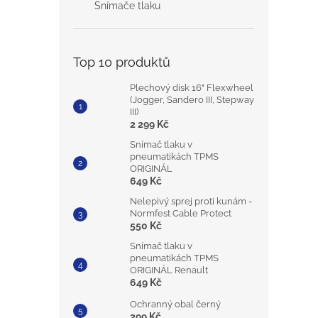
Snímače tlaku
Top 10 produktů
Plechový disk 16" Flexwheel
(Jogger, Sandero III, Stepway
III)
2 299 Kč
Snímač tlaku v
pneumatikách TPMS
ORIGINÁL
649 Kč
Nelepivý sprej proti kunám -
Normfest Cable Protect
550 Kč
Snímač tlaku v
pneumatikách TPMS
ORIGINÁL Renault
649 Kč
Ochranný obal černý
299 Kč