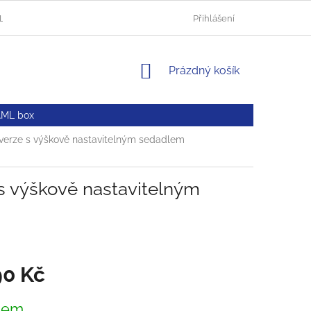
HLUČÍN
AUTOLAKOVNA OPAVA
OBCHODNÍ PODMÍNKY
Přihlášení
NÁKUPNÍ
Prázdný košík
KOŠÍK
AML box
 verze s výškově nastavitelným sedadlem
 s výškově nastavitelným
90 Kč
dem