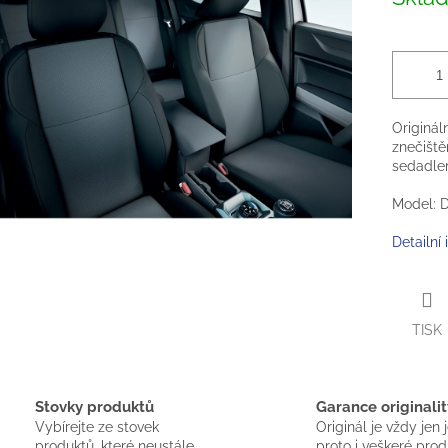
cena:
ek.
Originál
znečiště
sedadle
Model: Du
Detailní
TISK
Stovky produktů
Garance originalit
Vybírejte ze stovek
Originál je vždy jen 
produktů, které neustále
proto i veškeré pro