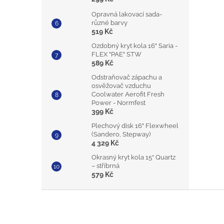
Opravná lakovací sada-
různé barvy
519 Kč
Ozdobný kryt kola 16" Saria -
FLEX "PAE" STW
589 Kč
Odstraňovač zápachu a
osvěžovač vzduchu
Coolwater Aerofit Fresh
Power - Normfest
399 Kč
Plechový disk 16" Flexwheel
(Sandero, Stepway)
4 329 Kč
Okrasný kryt kola 15“ Quartz
– stříbrná
579 Kč
Z
á
p