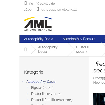
Přejít
Po - Pá od 9:00 do
na
16:00
eshop@automotoland.cz
obsah
Autodoplňky Dacia
Autodoplňky Renault
Autodoplňky
Duster III
Domů
Dacia
(2024-)
P
Před
o
Přeskočit
s
sed
Kategorie
kategorie
t
820175
r
Autodoplňky Dacia
Průměr
Neohod
a
hodnoc
Bigster (2025-)
n
produk
Duster II (2017-2021)
n
je
í
Duster II facelift (2021-2023)
0,0
z