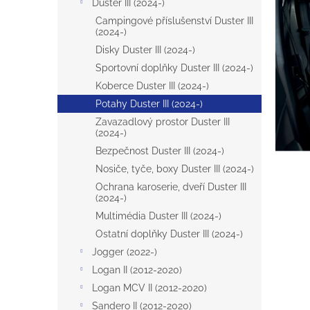
p
Duster III (2024-)
5
a
Campingové příslušenství Duster III
hvězdič
n
(2024-)
e
Disky Duster III (2024-)
l
Sportovní doplňky Duster III (2024-)
Koberce Duster III (2024-)
Potahy Duster III (2024-)
Zavazadlový prostor Duster III
(2024-)
Bezpečnost Duster III (2024-)
Nosiče, tyče, boxy Duster III (2024-)
Ochrana karoserie, dveří Duster III
(2024-)
Multimédia Duster III (2024-)
Ostatní doplňky Duster III (2024-)
Jogger (2022-)
Logan II (2012-2020)
Logan MCV II (2012-2020)
Sandero II (2012-2020)