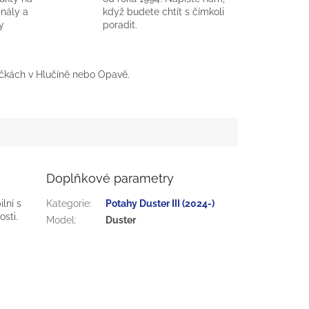
inály a
když budete chtít s čímkoli
y
poradit.
čkách v Hlučíně nebo Opavě.
Doplňkové parametry
lní s
Kategorie
:
Potahy Duster III (2024-)
sti.
Model
:
Duster