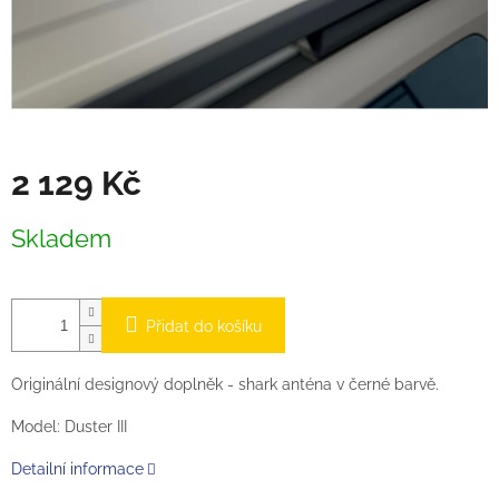
2 129 Kč
Měrná
Skladem
cena:
Přidat do košíku
Originální designový doplněk - shark anténa v černé barvě.
Model: Duster III
Detailní informace