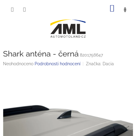
Přejít
NÁKUP
na
obsah
KOŠÍK
Shark anténa - černá
8201756647
Průměrné
Neohodnoceno
Podrobnosti hodnocení
Značka:
Dacia
hodnocení
produktu
je
0,0
z
5
hvězdiček.