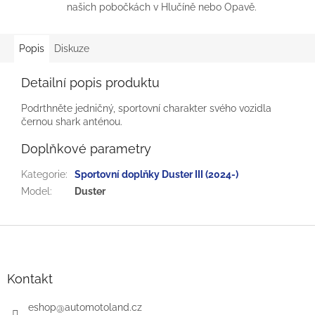
našich pobočkách v Hlučíně nebo Opavě.
Popis
Diskuze
Detailní popis produktu
Podrthněte jedničný, sportovní charakter svého vozidla
černou shark anténou.
Doplňkové parametry
Kategorie
:
Sportovní doplňky Duster III (2024-)
Model
:
Duster
Z
á
p
a
Kontakt
t
í
eshop
@
automotoland.cz