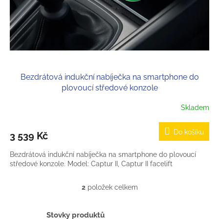
Bezdrátová indukční nabíječka na smartphone do
plovoucí středové konzole
Skladem
Do košíku
3 539 Kč
Bezdrátová indukční nabíječka na smartphone do plovoucí
středové konzole. Model: Captur II, Captur II facelift
2
položek celkem
O
v
l
Stovky produktů