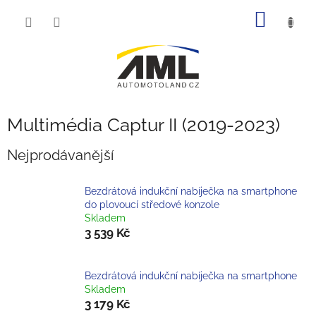
Přejít
NÁKUP
na
obsah
KOŠÍK
Multimédia Captur II (2019-2023)
Nejprodávanější
Bezdrátová indukční nabíječka na smartphone
do plovoucí středové konzole
Skladem
3 539 Kč
Bezdrátová indukční nabíječka na smartphone
Skladem
3 179 Kč