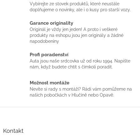
á
Vybírejte ze stovek produktů, které neustále
d
doplňujeme o novinky, ale i o kusy pro starší vozy.
a
c
Garance originality
í
p
Originál je vždy jen jeden! A proto i veškeré
r
produkty na eshopu jsou jen originály a žádné
v
napodobeniny
k
y
Profi poradenství
v
Auta jsou naše srdcovka už od roku 1994. Napište
ý
nám, když budete chtít s čímkoli poradit.
p
i
Možnost montáže
s
u
Nevíte si rady s montáží? Rádi vám pomůžeme na
našich pobočkách v Hlučíně nebo Opavě.
Z
á
p
a
Kontakt
t