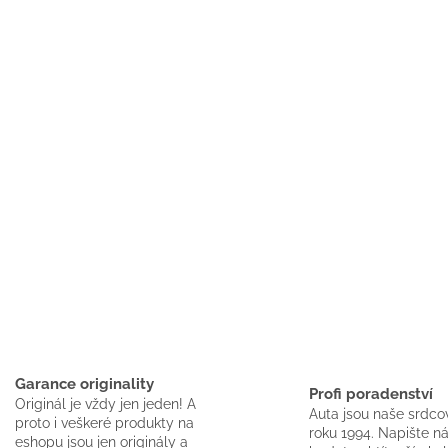
Garance originality
Profi poradenství
Originál je vždy jen jeden! A
Auta jsou naše srdco
proto i veškeré produkty na
roku 1994. Napište n
eshopu jsou jen originály a