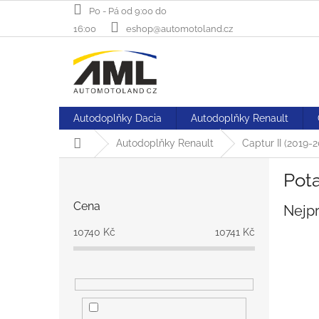
Přejít
Po - Pá od 9:00 do
na
16:00
eshop@automotoland.cz
obsah
Autodoplňky Dacia
Autodoplňky Renault
Domů
Autodoplňky Renault
Captur II (2019-2
P
Pota
o
s
Cena
Nejp
t
r
10740
Kč
10741
Kč
a
n
n
í
p