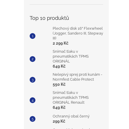
Top 10 produktů
Plechový disk 16" Flexwheel
(Jogger, Sandero III, Stepway
III)
2 299 Kč
Snímač tlaku v
pneumatikách TPMS
ORIGINÁL
649 Kč
Nelepivý sprej proti kunám -
Normfest Cable Protect
550 Kč
Snímač tlaku v
pneumatikách TPMS
ORIGINÁL Renault
649 Kč
Ochranný obal černý
299 Kč