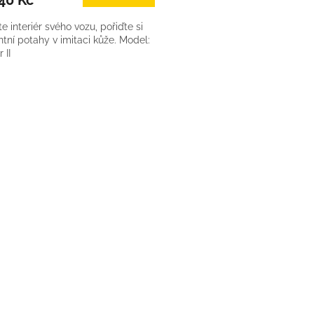
 interiér svého vozu, pořiďte si
tní potahy v imitaci kůže. Model:
 II
O
v
l
á
d
a
c
í
p
r
v
k
y
v
ý
p
i
s