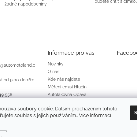
budete chtít s čímkoli
žádné napodobeniny
Informace pro vás
Facebo
Novinky
@
automotoland.c
O nás
Kde nás najdete
á od 9:00 do 16:0
Měření emisí Hlučín
49 558
Autolakovna Opava
Obchodní podmínky
ook
používá soubory cookie. Dalším procházením tohoto
Podmínky ochrany osobních
S
otolandcz
ujete souhlas s jejich používáním.. Více informací
údajů
jte
o