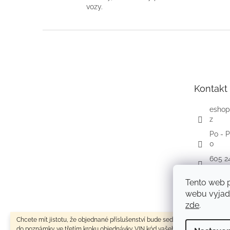
vozy.
Z
á
p
a
t
Kontakt
í
eshop
z
Po - P
0
605 2
Faceb
Tento web 
autom
webu vyjadř
zde
.
Chcete mít jistotu, že objednané příslušenství bude sedět na váš vůz? Zade
do poznámky ve třetím kroku objednávky VIN kód vašeho vozu (výrobní čísl