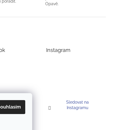
 poradit.
Opavě.
ok
Instagram
Sledovat na
ouhlasím
Instagramu