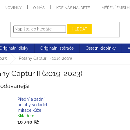
NOVINKY
O NÁS
KDE NÁS NAJDETE
MĚŘENÍ EMISÍ 
HLEDAT
Originální disky
Originální stěrače
Ostatní doplňky
023)
Potahy Captur II (2019-2023)
hy Captur II (2019-2023)
rodávanější
Přední a zadní
potahy sedadel -
imitace kůže
Skladem
10 740 Kč