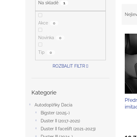
a
Na skladě
1
Ř
n
a
e
Nejlev
z
l
Akce
0
e
V
n
Novinka
0
ý
í
p
p
Tip
0
i
r
s
o
ROZBALIT FILTR
p
d
r
u
o
k
d
Přeskočit
t
Kategorie
kategorie
u
ů
Předn
k
Autodoplňky Dacia
imita
t
Bigster (2025-)
ů
Duster II (2017-2021)
Duster II facelift (2021-2023)
10 7
Duster III (2024-)